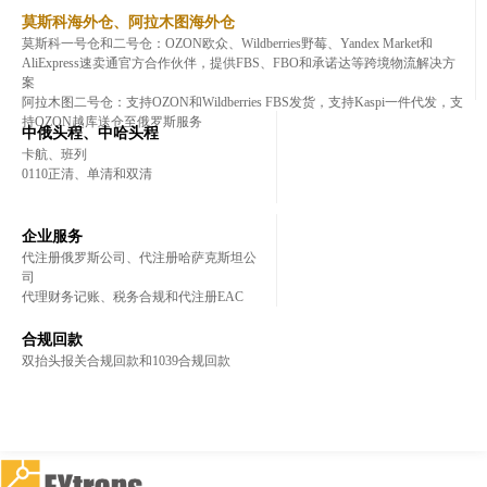
莫斯科海外仓、阿拉木图海外仓
莫斯科一号仓和二号仓：OZON欧众、Wildberries野莓、Yandex Market和
AliExpress速卖通官方合作伙伴，提供FBS、FBO和承诺达等跨境物流解决方
案
阿拉木图二号仓：支持OZON和Wildberries FBS发货，支持Kaspi一件代发，支
持OZON越库送仓至俄罗斯服务
中俄头程、中哈头程
卡航、班列
0110正清、单清和双清
企业服务
代注册俄罗斯公司、代注册哈萨克斯坦公
司
代理财务记账、税务合规和代注册EAC
合规回款
双抬头报关合规回款和1039合规回款
登录
登录