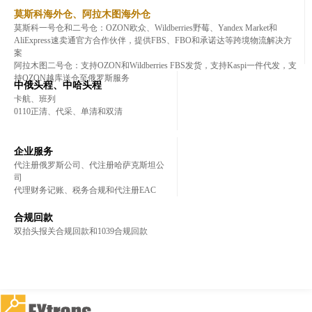
莫斯科海外仓、阿拉木图海外仓
莫斯科一号仓和二号仓：OZON欧众、Wildberries野莓、Yandex Market和
AliExpress速卖通官方合作伙伴，提供FBS、FBO和承诺达等跨境物流解决方
案
阿拉木图二号仓：支持OZON和Wildberries FBS发货，支持Kaspi一件代发，支
持OZON越库送仓至俄罗斯服务
中俄头程、中哈头程
卡航、班列
0110正清、代采、单清和双清
企业服务
代注册俄罗斯公司、代注册哈萨克斯坦公
司
代理财务记账、税务合规和代注册EAC
合规回款
双抬头报关合规回款和1039合规回款
登录
登录