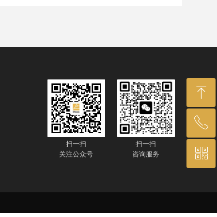
ꁸ
ꂅ
回到顶部
扫一扫
扫一扫
ꀥ
15800863594
关注公众号
咨询服务
业务咨询