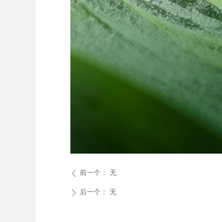
前一个：
无
ꄴ
后一个：
无
ꄲ