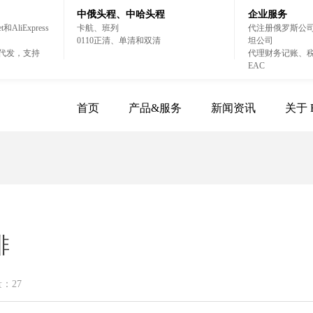
中俄头程、中哈头程
企业服务
AliExpress
卡航、班列
代注册俄罗斯公
0110正清、单清和双清
坦公司
一件代发，支持
代理财务记账、
EAC
首页
产品&服务
新闻资讯
关于 E
排
量：
27